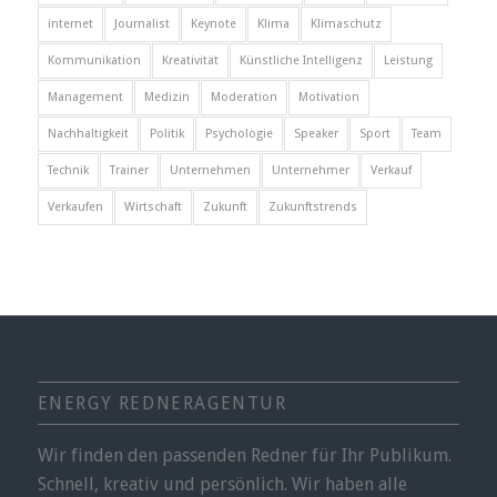
internet
Journalist
Keynote
Klima
Klimaschutz
Kommunikation
Kreativität
Künstliche Intelligenz
Leistung
Management
Medizin
Moderation
Motivation
Nachhaltigkeit
Politik
Psychologie
Speaker
Sport
Team
Technik
Trainer
Unternehmen
Unternehmer
Verkauf
Verkaufen
Wirtschaft
Zukunft
Zukunftstrends
ENERGY REDNERAGENTUR
Wir finden den passenden Redner für Ihr Publikum.
Schnell, kreativ und persönlich. Wir haben alle