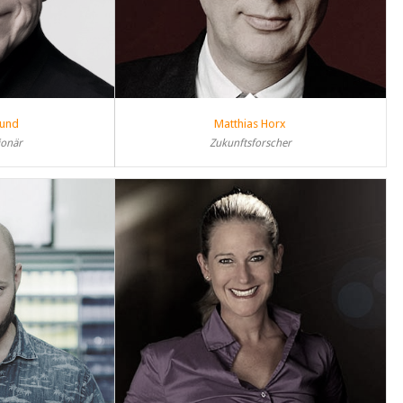
mund
Matthias Horx
ionär
Zukunftsforscher