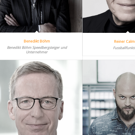
Benedikt Böhm
Reiner Cal
Benedikt Böhm Speedbergsteiger und
Fussballfunkt
Unternehmer