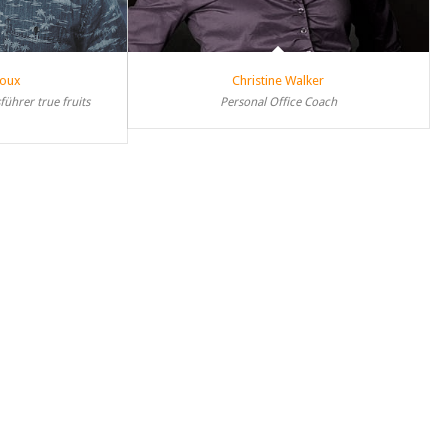
loux
Christine Walker
führer true fruits
Personal Office Coach