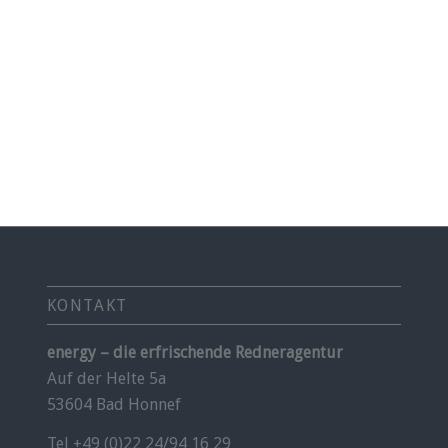
KONTAKT
energy – die erfrischende Redneragentur
Auf der Helte 5a
53604 Bad Honnef
Tel +49 (0)22 24/94 16 29