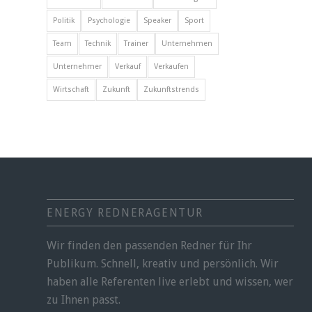
Politik
Psychologie
Speaker
Sport
Team
Technik
Trainer
Unternehmen
Unternehmer
Verkauf
Verkaufen
Wirtschaft
Zukunft
Zukunftstrends
ENERGY REDNERAGENTUR
Wir finden den passenden Redner für Ihr
Publikum. Schnell, kreativ und persönlich. Wir
haben alle Referenten live erlebt und wissen, wer
zu Ihnen passt.