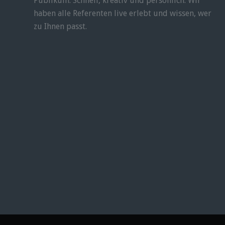
Publikum. Schnell, kreativ und persönlich. Wir
haben alle Referenten live erlebt und wissen, wer
zu Ihnen passt.