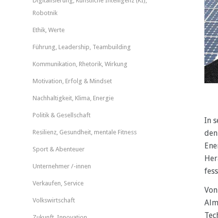
Digitalisierung, Künstliche Intelligenz (KI),
Robotnik
Ethik, Werte
Führung, Leadership, Teambuilding
Kommunikation, Rhetorik, Wirkung
Motivation, Erfolg & Mindset
Nachhaltigkeit, Klima, Energie
Politik & Gesellschaft
In 
den
Resilienz, Gesundheit, mentale Fitness
Ene
Sport & Abenteuer
Her
Unternehmer /-innen
fess
Verkaufen, Service
Von
Volkswirtschaft
Alm
Tec
Zukunft, Innovation