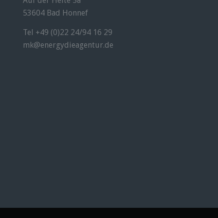
Auf der Helte 5a
53604 Bad Honnef
Tel +49 (0)22 24/94 16 29
mk@energydieagentur.de