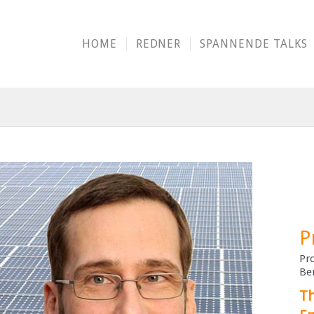
HOME
REDNER
SPANNENDE TALKS
P
Pr
Ber
Th