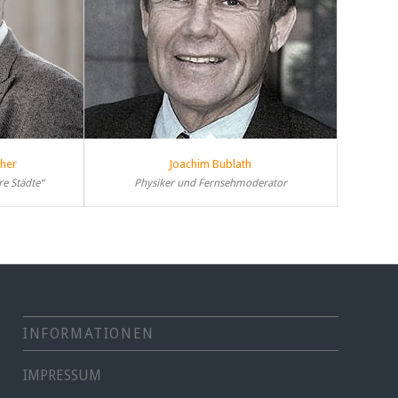
ther
Joachim Bublath
re Städte“
Physiker und Fernsehmoderator
INFORMATIONEN
IMPRESSUM