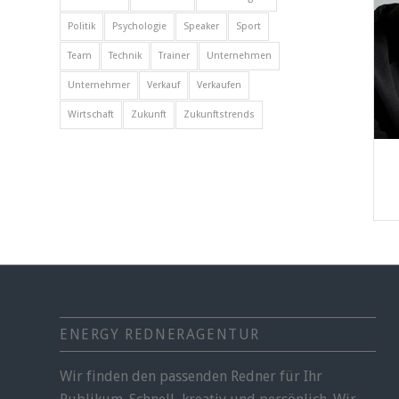
Politik
Psychologie
Speaker
Sport
Team
Technik
Trainer
Unternehmen
Unternehmer
Verkauf
Verkaufen
Wirtschaft
Zukunft
Zukunftstrends
ENERGY REDNERAGENTUR
Wir finden den passenden Redner für Ihr