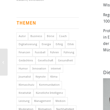
Wis
Reg
100
THEMEN
Pro
Autor
Business
Börse
Coach
in 
der
Digitalisierung
Energie
Erfolg
Ethik
Müs
Finanzen
Fussball
Führen
Führung
Prof. Dr. Dr. Franz Josef
Gedächtnis
Gesellschaft
Gesundheit
Radermacher
Humor
Innovation
internet
Die
Journalist
Keynote
Klima
Klimaschutz
Kommunikation
Kreativität
Künstliche Intelligenz
Leistung
Management
Medizin
Moderation
Motivation
Nachhaltigkeit