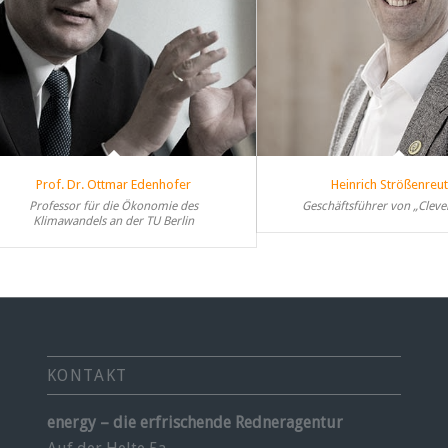
Prof. Dr. Ottmar Edenhofer
Heinrich Strößenreu
Professor für die Ökonomie des
Geschäftsführer von „Cleve
Klimawandels an der TU Berlin
KONTAKT
energy – die erfrischende Redneragentur