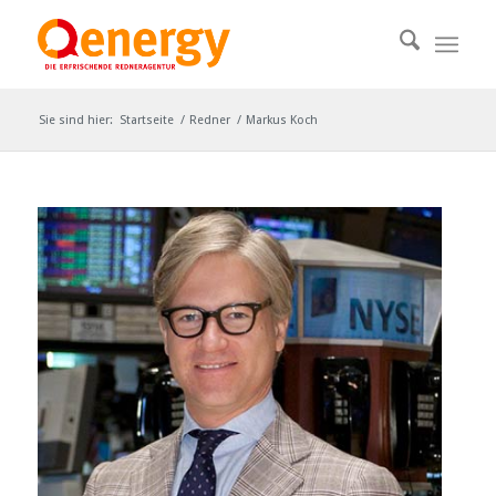
Sie sind hier:
Startseite
/
Redner
/
Markus Koch