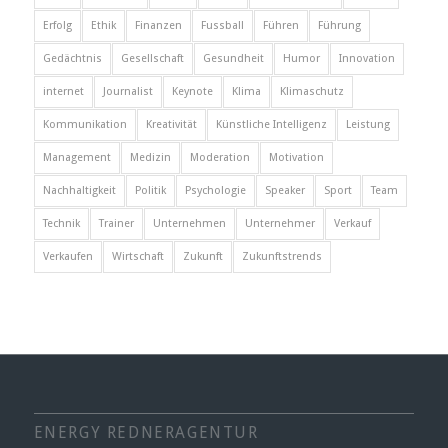
Erfolg
Ethik
Finanzen
Fussball
Führen
Führung
Gedächtnis
Gesellschaft
Gesundheit
Humor
Innovation
internet
Journalist
Keynote
Klima
Klimaschutz
Kommunikation
Kreativität
Künstliche Intelligenz
Leistung
Management
Medizin
Moderation
Motivation
Nachhaltigkeit
Politik
Psychologie
Speaker
Sport
Team
Technik
Trainer
Unternehmen
Unternehmer
Verkauf
Verkaufen
Wirtschaft
Zukunft
Zukunftstrends
ENERGY REDNERAGENTUR